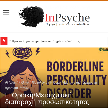
7 Πρακτικές για να ηρεμήσετε σε στιγμές αβεβαιότητας.
Αρχική
/
Κλινική Ψυχολογία
/
Η Οριακή/Μεταιχμιακή διαταραχή
προσωπικότητας
Η Οριακή/Μεταιχμιακή
διαταραχή προσωπικότητας