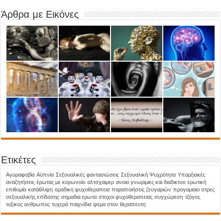
Άρθρα με Εικόνες
Ετικέτες
Aγοραφοβία
Αϋπνία
Σεξουαλικές φαντασιώσεις
Σεξουαλική Ψυχρότητα
Υπαρξιακές
αναζητήσεις
έρωτας με κορωνοίο
αλτσχαιμερ
ανοια
γνωριμιες και διαδικτυο
ερωτική
επιθυμία
κατάθλιψη
ομαδικη ψυχοθεραπεια
παραποιήσεις ζευγαριών
προγαμιαιο στρες
σεξουαλικής επίδοσης
σημαδια ερωτα
στοχοι ψυχοθεραπειας
συγχώρεση
τζόγος
τοξικος ανθρωπος
τυχερά παιχνίδια
ψεμα στον θεραπευτη