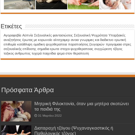
Ετικέτες
Aγοραφοβία
Αϋπνία
Σεξουαλικές φαντασιώσεις
Σεξουαλική Ψυχρότητα
Υπαρξιακές
αναζητήσεις
έρωτας με κορωνοίο
αλτσχαιμερ
ανοια
γνωριμιες και διαδικτυο
ερωτική
επιθυμία
κατάθλιψη
ομαδικη ψυχοθεραπεια
παραποιήσεις ζευγαριών
προγαμιαιο στρες
σεξουαλικής επίδοσης
σημαδια ερωτα
στοχοι ψυχοθεραπειας
συγχώρεση
τζόγος
τοξικος ανθρωπος
τυχερά παιχνίδια
ψεμα στον θεραπευτη
Πρόσφατα Άρθρα
Μητρική Φιλοκτονία, όταν μια μητέρα σκοτώνει
τα παιδιά της
31 Μαρτίου 2022
Διαταραχή τζόγου (Ψυχαναγκαστικός ή
Παθολογικός τζόγος)