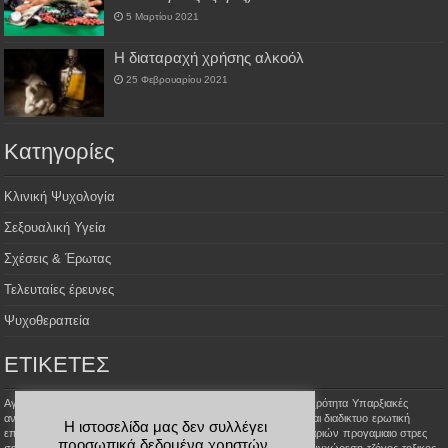
5 Μαρτίου 2021
H διαταραχή χρήσης αλκοόλ
25 Φεβρουαρίου 2021
Kατηγορίες
Κλινική Ψυχολογία
Σεξουαλική Υγεία
Σχέσεις & Έρωτας
Τελευταίες έρευνες
Ψυχοθεραπεία
ΕΤΙΚΕΤΕΣ
Aγοραφοβία
Αϋπνία
Σεξουαλικές φαντασιώσεις
Σεξουαλική Ψυχρότητα
Υπαρξιακές
αναζητήσεις
έρωτας με κορωνοίο
αλτσχαιμερ
ανοια
γνωριμιες και διαδικτυο
ερωτική
Η ιστοσελίδα μας δεν συλλέγει
επιθυμία
κατάθλιψη
ομαδικη ψυχοθεραπεια
παραποιήσεις ζευγαριών
προγαμιαιο στρες
προσωπικά δεδομένα χρηστών,