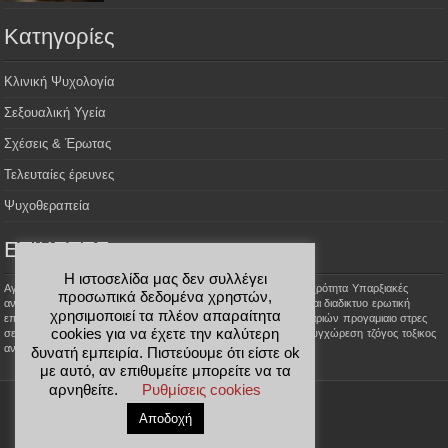
Kατηγορίες
Κλινική Ψυχολογία
Σεξουαλική Υγεία
Σχέσεις & Έρωτας
Τελευταίες έρευνες
Ψυχοθεραπεία
ΕΤΙΚΕΤΕΣ
Η ιστοσελίδα μας δεν συλλέγει
Aγοραφοβία
Αϋπνία
Σεξουαλικές φαντασιώσεις
Σεξουαλική Ψυχρότητα
Υπαρξιακές
προσωπικά δεδομένα χρηστών,
αναζητήσεις
έρωτας με κορωνοίο
αλτσχαιμερ
ανοια
γνωριμιες και διαδικτυο
ερωτική
χρησιμοποιεί τα πλέον απαραίτητα
επιθυμία
κατάθλιψη
ομαδικη ψυχοθεραπεια
παραποιήσεις ζευγαριών
προγαμιαιο στρες
cookies για να έχετε την καλύτερη
σεξουαλικής επίδοσης
σημαδια ερωτα
στοχοι ψυχοθεραπειας
συγχώρεση
τζόγος
τοξικος
ανθρωπος
τυχερά παιχνίδια
ψεμα στον θεραπευτη
δυνατή εμπειρία. Πιστεύουμε ότι είστε ok
με αυτό, αν επιθυμείτε μπορείτε να τα
αρνηθείτε.
Ρυθμίσεις cookies
Designed by
Webpass.gr
Αποδοχή