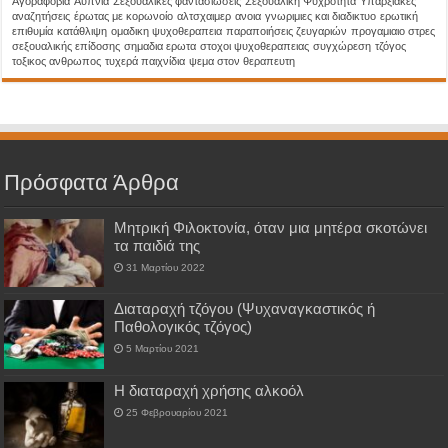
Aγοραφοβία
Αϋπνία
Σεξουαλικές φαντασιώσεις
Σεξουαλική Ψυχρότητα
Υπαρξιακές
αναζητήσεις
έρωτας με κορωνοίο
αλτσχαιμερ
ανοια
γνωριμιες και διαδικτυο
ερωτική
επιθυμία
κατάθλιψη
ομαδικη ψυχοθεραπεια
παραποιήσεις ζευγαριών
προγαμιαιο στρες
σεξουαλικής επίδοσης
σημαδια ερωτα
στοχοι ψυχοθεραπειας
συγχώρεση
τζόγος
τοξικος ανθρωπος
τυχερά παιχνίδια
ψεμα στον θεραπευτη
Πρόσφατα Άρθρα
Μητρική Φιλοκτονία, όταν μια μητέρα σκοτώνει
τα παιδιά της
31 Μαρτίου 2022
Διαταραχή τζόγου (Ψυχαναγκαστικός ή
Παθολογικός τζόγος)
5 Μαρτίου 2021
H διαταραχή χρήσης αλκοόλ
25 Φεβρουαρίου 2021