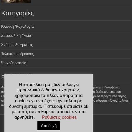
Kατηγορίες
Κλινική Ψυχολογία
Σεξουαλική Υγεία
Σχέσεις & Έρωτας
Τελευταίες έρευνες
Ψυχοθεραπεία
ΕΤΙΚΕΤΕΣ
Η ιστοσελίδα μας δεν συλλέγει
Aγοραφοβία
Αϋπνία
Σεξουαλικές φαντασιώσεις
Σεξουαλική Ψυχρότητα
Υπαρξιακές
προσωπικά δεδομένα χρηστών,
αναζητήσεις
έρωτας με κορωνοίο
αλτσχαιμερ
ανοια
γνωριμιες και διαδικτυο
ερωτική
χρησιμοποιεί τα πλέον απαραίτητα
επιθυμία
κατάθλιψη
ομαδικη ψυχοθεραπεια
παραποιήσεις ζευγαριών
προγαμιαιο στρες
cookies για να έχετε την καλύτερη
σεξουαλικής επίδοσης
σημαδια ερωτα
στοχοι ψυχοθεραπειας
συγχώρεση
τζόγος
τοξικος
ανθρωπος
τυχερά παιχνίδια
ψεμα στον θεραπευτη
δυνατή εμπειρία. Πιστεύουμε ότι είστε ok
με αυτό, αν επιθυμείτε μπορείτε να τα
αρνηθείτε.
Ρυθμίσεις cookies
Designed by
Webpass.gr
Αποδοχή