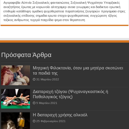
Aγοραφοβία
Αϋπνία
Σεξουαλικές φαντασιώσεις
Σεξουαλική Ψυχρότητα
Υπαρξιακές
αναζητήσεις
έρωτας με κορωνοίο
αλτσχαιμερ
ανοια
γνωριμιες και διαδικτυο
ερωτική
επιθυμία
κατάθλιψη
ομαδικη ψυχοθεραπεια
παραποιήσεις ζευγαριών
προγαμιαιο στρες
σεξουαλικής επίδοσης
σημαδια ερωτα
στοχοι ψυχοθεραπειας
συγχώρεση
τζόγος
τοξικος ανθρωπος
τυχερά παιχνίδια
ψεμα στον θεραπευτη
Πρόσφατα Άρθρα
Μητρική Φιλοκτονία, όταν μια μητέρα σκοτώνει
τα παιδιά της
31 Μαρτίου 2022
Διαταραχή τζόγου (Ψυχαναγκαστικός ή
Παθολογικός τζόγος)
5 Μαρτίου 2021
H διαταραχή χρήσης αλκοόλ
25 Φεβρουαρίου 2021