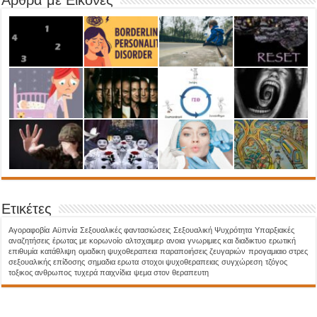
Άρθρα με Εικόνες
Ετικέτες
Aγοραφοβία
Αϋπνία
Σεξουαλικές φαντασιώσεις
Σεξουαλική Ψυχρότητα
Υπαρξιακές
αναζητήσεις
έρωτας με κορωνοίο
αλτσχαιμερ
ανοια
γνωριμιες και διαδικτυο
ερωτική
επιθυμία
κατάθλιψη
ομαδικη ψυχοθεραπεια
παραποιήσεις ζευγαριών
προγαμιαιο στρες
σεξουαλικής επίδοσης
σημαδια ερωτα
στοχοι ψυχοθεραπειας
συγχώρεση
τζόγος
τοξικος ανθρωπος
τυχερά παιχνίδια
ψεμα στον θεραπευτη