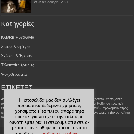
25 Φεβρουαρίου 2021
Kατηγορίες
Κλινική Ψυχολογία
Σεξουαλική Υγεία
Σχέσεις & Έρωτας
Τελευταίες έρευνες
Ψυχοθεραπεία
ΕΤΙΚΕΤΕΣ
Aγοραφοβία
Αϋπνία
Σεξουαλικές φαντασιώσεις
Σεξουαλική Ψυχρότητα
Υπαρξιακές
Η ιστοσελίδα μας δεν συλλέγει
αναζητήσεις
έρωτας με κορωνοίο
αλτσχαιμερ
ανοια
γνωριμιες και διαδικτυο
ερωτική
προσωπικά δεδομένα χρηστών,
επιθυμία
κατάθλιψη
ομαδικη ψυχοθεραπεια
παραποιήσεις ζευγαριών
προγαμιαιο στρες
χρησιμοποιεί τα πλέον απαραίτητα
σεξουαλικής επίδοσης
σημαδια ερωτα
στοχοι ψυχοθεραπειας
συγχώρεση
τζόγος
τοξικος
cookies για να έχετε την καλύτερη
ανθρωπος
τυχερά παιχνίδια
ψεμα στον θεραπευτη
δυνατή εμπειρία. Πιστεύουμε ότι είστε ok
με αυτό, αν επιθυμείτε μπορείτε να τα
αρνηθείτε.
Ρυθμίσεις cookies