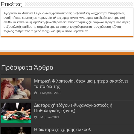
Ετικέτες
Aγοραφοβία
Αϋπνία
Σεξουαλικές φαντασιώσεις
Σεξουαλική Ψυχρότητα
Υπαρξιακές
αναζητήσεις
έρωτας με κορωνοίο
αλτσχαιμερ
ανοια
γνωριμιες και διαδικτυο
ερωτική
επιθυμία
κατάθλιψη
ομαδικη ψυχοθεραπεια
παραποιήσεις ζευγαριών
προγαμιαιο στρες
σεξουαλικής επίδοσης
σημαδια ερωτα
στοχοι ψυχοθεραπειας
συγχώρεση
τζόγος
τοξικος ανθρωπος
τυχερά παιχνίδια
ψεμα στον θεραπευτη
Πρόσφατα Άρθρα
Μητρική Φιλοκτονία, όταν μια μητέρα σκοτώνει
τα παιδιά της
31 Μαρτίου 2022
Διαταραχή τζόγου (Ψυχαναγκαστικός ή
Παθολογικός τζόγος)
5 Μαρτίου 2021
H διαταραχή χρήσης αλκοόλ