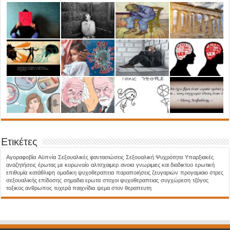
Ετικέτες
Aγοραφοβία
Αϋπνία
Σεξουαλικές φαντασιώσεις
Σεξουαλική Ψυχρότητα
Υπαρξιακές
αναζητήσεις
έρωτας με κορωνοίο
αλτσχαιμερ
ανοια
γνωριμιες και διαδικτυο
ερωτική
επιθυμία
κατάθλιψη
ομαδικη ψυχοθεραπεια
παραποιήσεις ζευγαριών
προγαμιαιο στρες
σεξουαλικής επίδοσης
σημαδια ερωτα
στοχοι ψυχοθεραπειας
συγχώρεση
τζόγος
τοξικος ανθρωπος
τυχερά παιχνίδια
ψεμα στον θεραπευτη