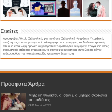
Ετικέτες
Aγοραφοβία
Αϋπνία
Σεξουαλικές φαντασιώσεις
Σεξουαλική Ψυχρότητα
Υπαρξιακές
αναζητήσεις
έρωτας με κορωνοίο
αλτσχαιμερ
ανοια
γνωριμιες και διαδικτυο
ερωτική
επιθυμία
κατάθλιψη
ομαδικη ψυχοθεραπεια
παραποιήσεις ζευγαριών
προγαμιαιο στρες
σεξουαλικής επίδοσης
σημαδια ερωτα
στοχοι ψυχοθεραπειας
συγχώρεση
τζόγος
τοξικος ανθρωπος
τυχερά παιχνίδια
ψεμα στον θεραπευτη
Πρόσφατα Άρθρα
Μητρική Φιλοκτονία, όταν μια μητέρα σκοτώνει
τα παιδιά της
31 Μαρτίου 2022