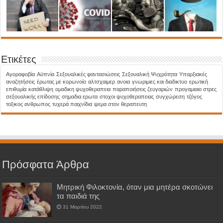
Ετικέτες
Aγοραφοβία
Αϋπνία
Σεξουαλικές φαντασιώσεις
Σεξουαλική Ψυχρότητα
Υπαρξιακές
αναζητήσεις
έρωτας με κορωνοίο
αλτσχαιμερ
ανοια
γνωριμιες και διαδικτυο
ερωτική
επιθυμία
κατάθλιψη
ομαδικη ψυχοθεραπεια
παραποιήσεις ζευγαριών
προγαμιαιο στρες
σεξουαλικής επίδοσης
σημαδια ερωτα
στοχοι ψυχοθεραπειας
συγχώρεση
τζόγος
τοξικος ανθρωπος
τυχερά παιχνίδια
ψεμα στον θεραπευτη
Πρόσφατα Άρθρα
Μητρική Φιλοκτονία, όταν μια μητέρα σκοτώνει
τα παιδιά της
31 Μαρτίου 2022