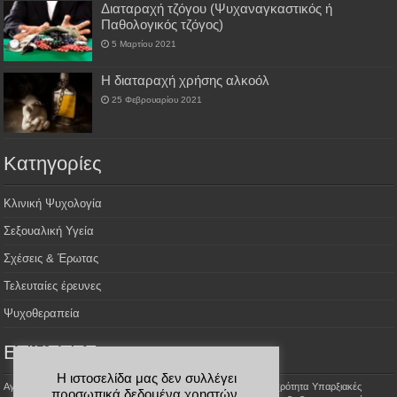
Διαταραχή τζόγου (Ψυχαναγκαστικός ή
Παθολογικός τζόγος)
5 Μαρτίου 2021
H διαταραχή χρήσης αλκοόλ
25 Φεβρουαρίου 2021
Kατηγορίες
Κλινική Ψυχολογία
Σεξουαλική Υγεία
Σχέσεις & Έρωτας
Τελευταίες έρευνες
Ψυχοθεραπεία
ΕΤΙΚΕΤΕΣ
Η ιστοσελίδα μας δεν συλλέγει
Aγοραφοβία
Αϋπνία
Σεξουαλικές φαντασιώσεις
Σεξουαλική Ψυχρότητα
Υπαρξιακές
προσωπικά δεδομένα χρηστών,