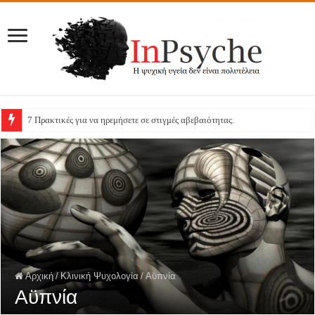
7 Πρακτικές για να ηρεμήσετε σε στιγμές αβεβαιότητας.
Αρχική
/
Κλινική Ψυχολογία
/
Αϋπνία
Αϋπνία