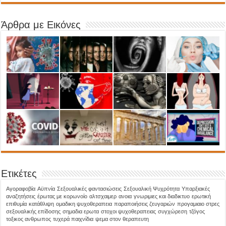
Άρθρα με Εικόνες
Ετικέτες
Aγοραφοβία
Αϋπνία
Σεξουαλικές φαντασιώσεις
Σεξουαλική Ψυχρότητα
Υπαρξιακές
αναζητήσεις
έρωτας με κορωνοίο
αλτσχαιμερ
ανοια
γνωριμιες και διαδικτυο
ερωτική
επιθυμία
κατάθλιψη
ομαδικη ψυχοθεραπεια
παραποιήσεις ζευγαριών
προγαμιαιο στρες
σεξουαλικής επίδοσης
σημαδια ερωτα
στοχοι ψυχοθεραπειας
συγχώρεση
τζόγος
τοξικος ανθρωπος
τυχερά παιχνίδια
ψεμα στον θεραπευτη