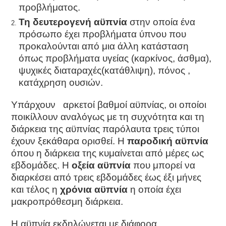
προβλήματος.
Τη δευτερογενή αϋπνία
στην οποία ένα
πρόσωπο έχει προβλήματα ύπνου που
προκαλούνται από μια άλλη κατάσταση
όπως προβλήματα υγείας (καρκίνος, άσθμα),
ψυχικές διαταραχές(κατάθλιψη), πόνος ,
κατάχρηση ουσιών.
Υπάρχουν αρκετοί βαθμοί αϋπνίας, οι οποίοι
ποικίλλουν αναλόγως με τη συχνότητα και τη
διάρκεια της αϋπνίας παρόλαυτα τρεις τύποι
έχουν ξεκάθαρα ορισθεί. Η
παροδική αϋπνία
όπου η διάρκεια της κυμαίνεται από μέρες ως
εβδομάδες. Η
οξεία αϋπνία
που μπορεί να
διαρκέσει από τρεις εβδομάδες έως έξι μήνες
και τέλος η
χρόνια αϋπνία
η οποία έχει
μακροπρόθεσμη διάρκεια.
Η αϋπνία εκδηλώνεται με διάφορα