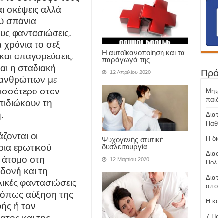
ι σκέψεις αλλά
ύ σπάνια
ους φαντασιώσεις.
 χρόνια το σεξ
Η αυτοϊκανοποίηση και τα
και απαγορεύσεις.
παράγωγά της
αι η σταδιακή
Πρό
12 Απριλίου 2020
 ανθρώπων με
ισσότερο στον
Μητρ
παιδ
πιδιώκουν τη
.
Δια
Παθο
ζονται οι
H δ
Ψυχογενής στυτική
ρια ερωτικού
δυσλειτουργία
Διασ
 άτομο στη
12 Μαρτίου 2020
Πολ
δονή και τη
Δια
λικές φαντασιώσεις
απο
 όπως αύξηση της
Η κ
φής ή τον
7 Πρ
τος και της