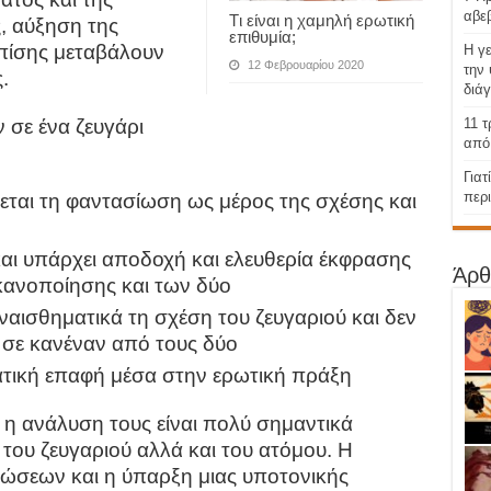
αβεβ
Tι είναι η χαμηλή ερωτική
ς, αύξηση της
επιθυμία;
πίσης μεταβάλουν
Η γε
12 Φεβρουαρίου 2020
την
.
διά
11 τ
σε ένα ζευγάρι
από 
Γιατ
περ
χεται τη φαντασίωση ως μέρος της σχέσης και
και υπάρχει αποδοχή και ελευθερία έκφρασης
Άρθ
ικανοποίησης και των δύο
ναισθηματικά τη σχέση του ζευγαριού και δεν
σε κανέναν από τους δύο
ατική επαφή μέσα στην ερωτική πράξη
η ανάλυση τους είναι πολύ σημαντικά
 του ζευγαριού αλλά και του ατόμου. Η
ιώσεων και η ύπαρξη μιας υποτονικής