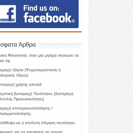
σφατα Άρθρα
ική Φιλοκτονία, όταν μια μητέρα σκοτώνει τα
ιά της
ταραχή τζόγου (Ψυχαναγκαστικός ή
λογικός τζόγος)
ιαταραχή χρήσης αλκοόλ
χιστική Διαταραχή Ταυτότητας (Διαταραχή
λαπλής Προσωπικότητας)
ταραχή αποπροσωποποίησης /
πραγματοποίησης
ατάθλιψη ως η απόλυτη στέρηση ταυτότητας
ακτικές για να ηρεμήσετε σε στιγμές