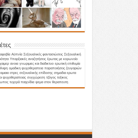
έτες
αφοβία
Αϋπνία
Σεξουαλικές φαντασιώσεις
Σεξουαλική
ότητα
Υπαρξιακές αναζητήσεις
έρωτας με κορωνοίο
χαιμερ
ανοια
γνωριμιες και διαδικτυο
ερωτική επιθυμία
θλιψη
ομαδικη ψυχοθεραπεια
παραποιήσεις ζευγαριών
αμιαιο στρες
σεξουαλικής επίδοσης
σημαδια ερωτα
οι ψυχοθεραπειας
συγχώρεση
τζόγος
τοξικος
ρωπος
τυχερά παιχνίδια
ψεμα στον θεραπευτη