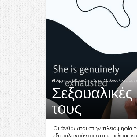
Αρχική
/
Σεξουαλική Υγεία
/
Σεξουαλικές φαντ
Σεξουαλικές
τους
Οι άνθρωποι στην πλειοψηφία τ
εξομολογούνται στους φίλους κα