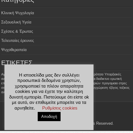
Κλινική Ψυχολογία
Σεξουαλική Υγεία
Σχέσεις & Έρωτας
Τελευταίες έρευνες
Ψυχοθεραπεία
ΕΤΙΚΕΤΕΣ
Aγοραφοβία
Αϋπνία
Σεξουαλικές φαντασιώσεις
Σεξουαλική Ψυχρότητα
Υπαρξιακές
Η ιστοσελίδα μας δεν συλλέγει
αναζητήσεις
έρωτας με κορωνοίο
αλτσχαιμερ
ανοια
γνωριμιες και διαδικτυο
ερωτική
προσωπικά δεδομένα χρηστών,
επιθυμία
κατάθλιψη
ομαδικη ψυχοθεραπεια
παραποιήσεις ζευγαριών
προγαμιαιο στρες
χρησιμοποιεί τα πλέον απαραίτητα
σεξουαλικής επίδοσης
σημαδια ερωτα
στοχοι ψυχοθεραπειας
συγχώρεση
τζόγος
τοξικος
cookies για να έχετε την καλύτερη
ανθρωπος
τυχερά παιχνίδια
ψεμα στον θεραπευτη
δυνατή εμπειρία. Πιστεύουμε ότι είστε ok
με αυτό, αν επιθυμείτε μπορείτε να τα
αρνηθείτε.
Ρυθμίσεις cookies
Designed by
Webpass.gr
Αποδοχή
InPsyche © Copyright 2013-2020, All Rights Reserved.