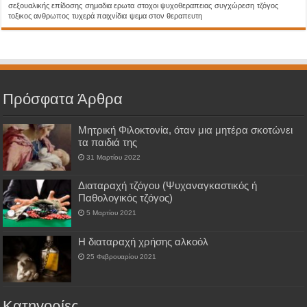
σεξουαλικής επίδοσης
σημαδια ερωτα
στοχοι ψυχοθεραπειας
συγχώρεση
τζόγος
τοξικος ανθρωπος
τυχερά παιχνίδια
ψεμα στον θεραπευτη
Πρόσφατα Άρθρα
Μητρική Φιλοκτονία, όταν μια μητέρα σκοτώνει
τα παιδιά της
31 Μαρτίου 2022
Διαταραχή τζόγου (Ψυχαναγκαστικός ή
Παθολογικός τζόγος)
5 Μαρτίου 2021
H διαταραχή χρήσης αλκοόλ
25 Φεβρουαρίου 2021
Kατηγορίες