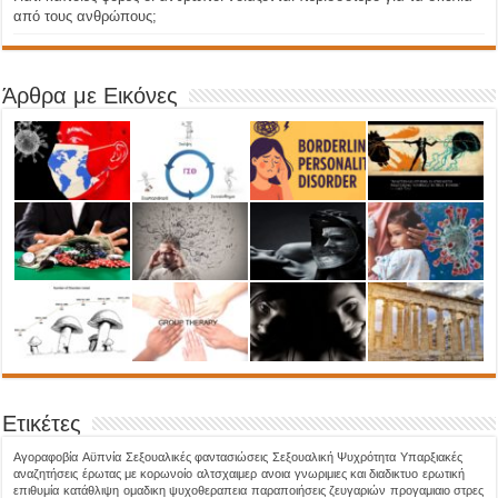
από τους ανθρώπους;
Άρθρα με Εικόνες
Ετικέτες
Aγοραφοβία
Αϋπνία
Σεξουαλικές φαντασιώσεις
Σεξουαλική Ψυχρότητα
Υπαρξιακές
αναζητήσεις
έρωτας με κορωνοίο
αλτσχαιμερ
ανοια
γνωριμιες και διαδικτυο
ερωτική
επιθυμία
κατάθλιψη
ομαδικη ψυχοθεραπεια
παραποιήσεις ζευγαριών
προγαμιαιο στρες